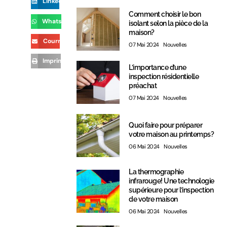
LinkedIn
Comment choisir le bon
WhatsApp
isolant selon la pièce de la
maison?
Courriel
07 Mai 2024
Nouvelles
Imprimer
L’importance d’une
inspection résidentielle
préachat
07 Mai 2024
Nouvelles
Quoi faire pour préparer
votre maison au printemps?
06 Mai 2024
Nouvelles
La thermographie
infrarouge! Une technologie
supérieure pour l’inspection
de votre maison
06 Mai 2024
Nouvelles